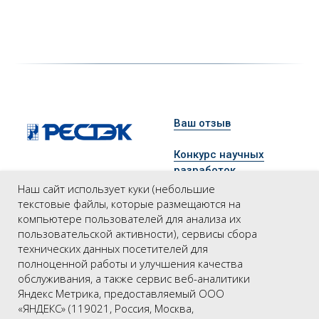
Ваш отзыв
Конкурс научных
разработок
Наш сайт использует куки (небольшие
Промышленный
текстовые файлы, которые размещаются на
Организация и проведение
конгресс
компьютере пользователей для анализа их
выставок, конференций,
пользовательской активности), сервисы сбора
конгрессов, деловых
технических данных посетителей для
Новости
миссий в России и за
полноценной работы и улучшения качества
рубежом
обслуживания, а также сервис веб-аналитики
Контакты
Яндекс Метрика, предоставляемый ООО
Все права защищены
«ЯНДЕКС» (119021, Россия, Москва,