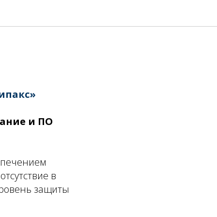
TECH –
ипакс»
ание и ПО
спечением
отсутствие в
уровень защиты