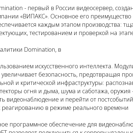
ination - первый в России видеосервер, созда
пании «ВИПАКС». Основное его преимущество 
беспечивается каждым этапом производства: т
ектующих, тестированием и проверкой на этапе
литики Domination, в
ользованием искусственного интеллекта. Модул
 увеличивает безопасность, предотвращая про
ьной и критической инфраструктуры: распозна
текторы огня и дыма, шума и саботажа, оружия 
ть видеонаблюдение и перейти от постсобыти
к реагированию в режиме реального времени
ое программное обеспечение для видеонабл
OFT позволяет подключиться к серверу удаленн