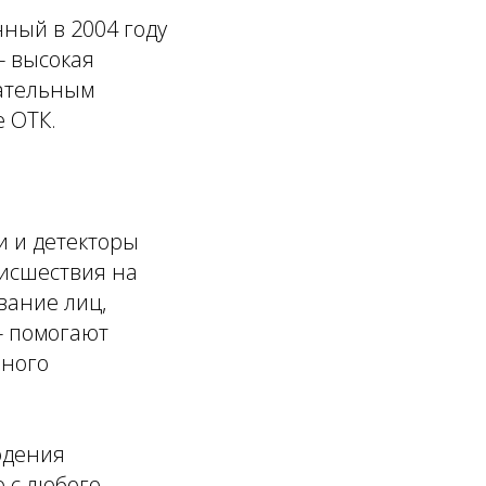
нный в 2004 году
- высокая
щательным
 ОТК.
и и детекторы
исшествия на
вание лиц,
- помогают
йного
юдения
о с любого