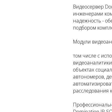
Видеосервер Dom
инженерами ком
надежность - о
подбором компл
Модули видеоана
том числе с исп
видеоаналитики
объектах социал
автономеров, де
автоматизирова
расследования 
Профессиональн
Domination IP-S