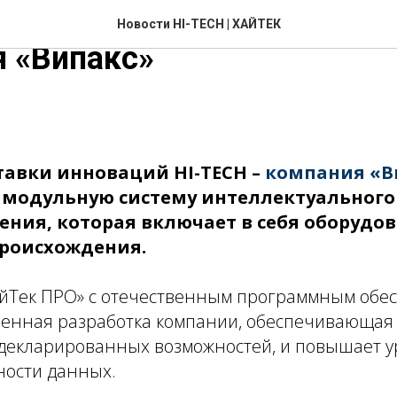
 выставки инноваций HI-
Новости HI-TECH | ХАЙТЕК
 «Випакс»
тавки инноваций HI-TECH –
компания «В
 модульную систему интеллектуального
ния, которая включает в себя оборудов
происхождения.
йТек ПРО» с отечественным программным обе
венная разработка компании, обеспечивающая 
декларированных возможностей, и повышает 
ости данных.