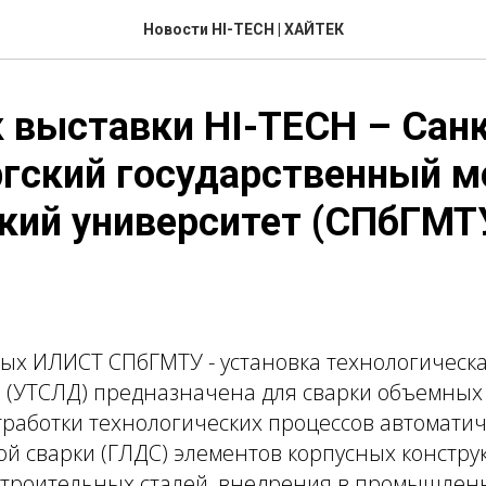
Новости HI-TECH | ХАЙТЕК
 выставки HI-TECH – Сан
гский государственный м
кий университет (СПбГМТ
ных ИЛИСТ СПбГМТУ - установка технологическ
я (УТСЛД) предназначена для сварки объемных 
тработки технологических процессов автомати
ой сварки (ГЛДС) элементов корпусных констру
остроительных сталей, внедрения в промышлен