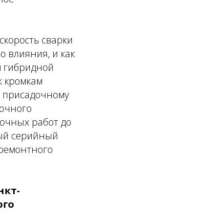
скорость сварки
о влияния, и как
м гибридной
к кромкам
я присадочному
рочного
рочных работ до
вый серийный
оремонтного
нкт-
ого