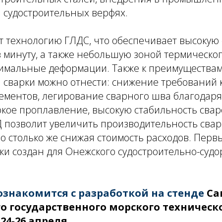
 судостроительных верфях.
 технологию ГЛДС, что обеспечивает высокую 
 в минуту, а также небольшую зоной термическог
нимальные деформации. Также к преимущества
 сварки можно отнести: снижение требований 
ементов, легирование сварного шва благодар
окое проплавление, высокую стабильность сва
Д позволит увеличить производительность сва
 во столько же снижая стоимость расходов. Пер
ки создан для Онежского судостроительно-суд
знакомится с разработкой на стенде
Са
о государственного морского техническ
24-26 апреля