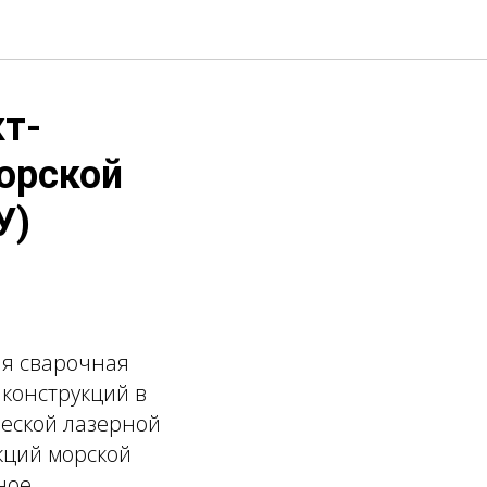
кт-
орской
У)
ая сварочная
конструкций в
ческой лазерной
кций морской
ное