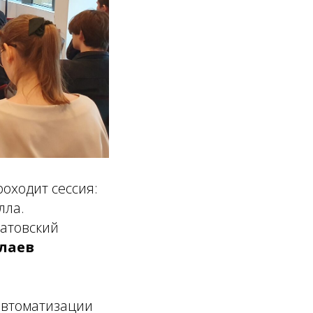
оходит сессия:
лла.
атовский
лаев
автоматизации