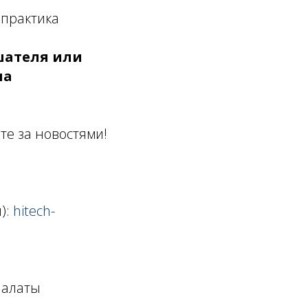
 практика
шателя или
на
те за новостями!
):
hitech-
палаты