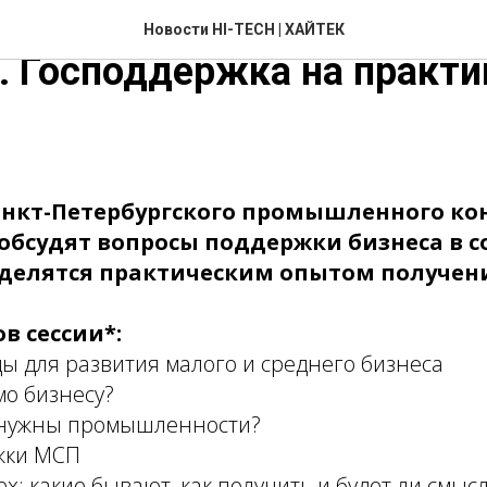
Поддержка бизнеса в сов
Новости HI-TECH | ХАЙТЕК
. Господдержка на практи
Санкт-Петербургского промышленного ко
обсудят вопросы поддержки бизнеса в 
оделятся практическим опытом получени
в сессии*:
ы для развития малого и среднего бизнеса
мо бизнесу?
 нужны промышленности?
жки МСП
ех: какие бывают, как получить и будет ли смыс