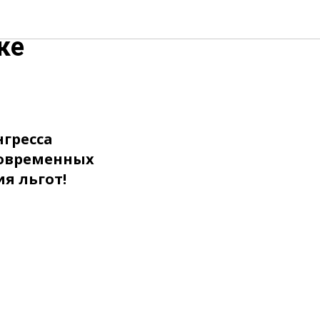
ременных
ке
нгресса
современных
я льгот!
л