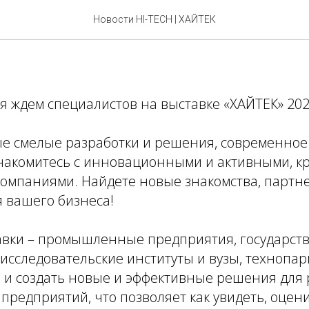
аем посетителей выставк
Новости HI-TECH | ХАЙТЕК
ля ждем специалистов на выставке «ХАЙТЕК» 202
ые смелые разработки и решения, современное
накомитесь с инновационными и активными, к
мпаниями. Найдете новые знакомства, партн
 вашего бизнеса!
авки – промышленные предприятия, государс
исследовательские институты и вузы, технопарки
и и создать новые и эффективные решения для 
едприятий, что позволяет как увидеть, оцени