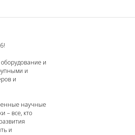
и
6!
 оборудование и
рупными и
еров и
твенные научные
 – все, кто
развития
ть и