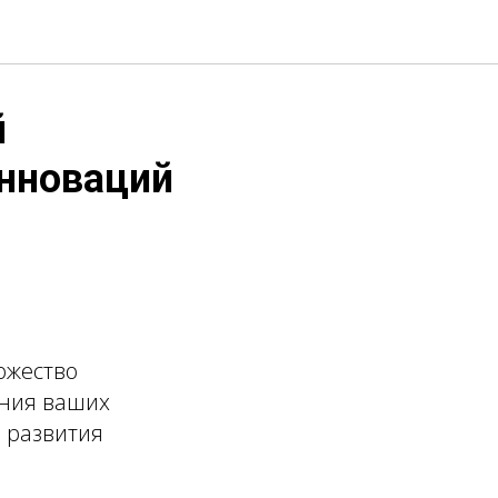
й
инноваций
ожество
ения ваших
 развития