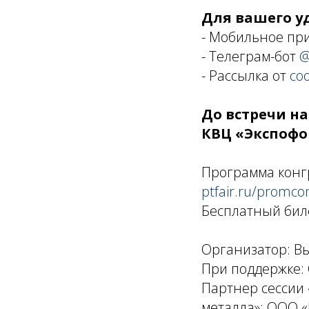
Для вашего у
- Мобильное пр
- Телеграм-бот
@
- Рассылка от
со
До встречи на
КВЦ «Экспофо
Программа конгр
ptfair.ru/promc
Бесплатный бил
Организатор: В
При поддержке:
Партнер сессии
металла»: ООО «