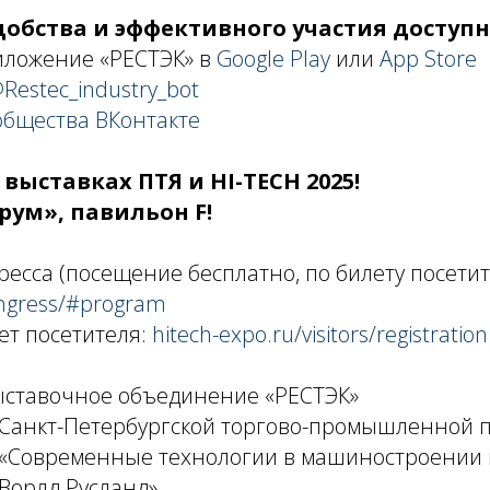
добства и эффективного участия доступн
иложение «РЕСТЭК» в
Google Play
или
App Store
Restec_industry_bot
общества ВКонтакте
 выставках ПТЯ и HI-TECH 2025!
рум», павильон F!
есса (посещение бесплатно, по билету посетит
ongress/#program
ет посетителя:
hitech-expo.ru/visitors/registration
ыставочное объединение «РЕСТЭК»
 Санкт-Петербургской торгово-промышленной 
 «Современные технологии в машиностроении 
Ворлд Русланд»