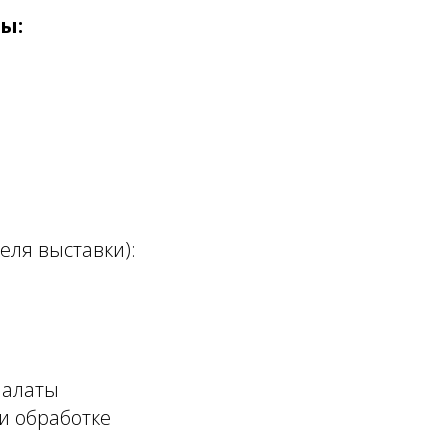
ы:
еля выставки):
палаты
и обработке