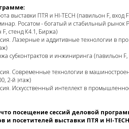
ограмме:
бота выставки ПТЯ и HI-TECH (павильон F, вход F
еминар. Росатом - богатый и стабильный рынок Р
F, стенд К4.1, Биржа)
ессия. Лазерные и аддитивные технологии в п
аж)
иржа субконтрактов и инжиниринга (павильон F, 
ессия. Современные технологии в машинострое
0, 2-й этаж)
ессия. Искусственный интеллект в промышленност
что посещение сессий деловой програм
в и посетителей выставки ПТЯ и HI-TECH